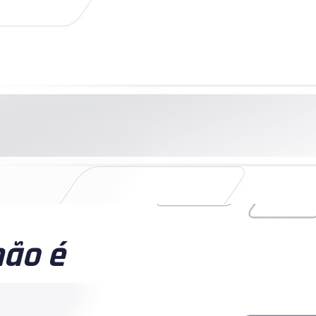
foi concebida desde a origem para a convivência
oiadores
, sem dependência excessiva de um
com
associação
formalmente constituída,
sponsabilidades definidas, além de
om
prestação de contas
e
construção institucional
não é
ma equipe esportiva comercial