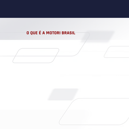
O QUE É A MOTORI BRASIL
Uma
plataforma
institucional
,
não apenas um
apoio pontual