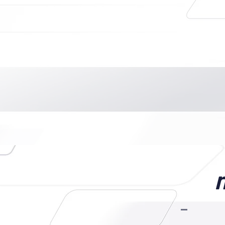
A Motori Brasil 
de
múltiplos ap
único agente, 
governança
e re
compromisso c
contínua.
ormação
U