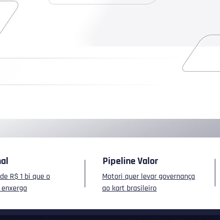
Um
U
rceiros
pa
ão de
U
s
nal
Pipeline Valor
de R$ 1 bi que o
Motori quer levar governança
o enxerga
ao kart brasileiro