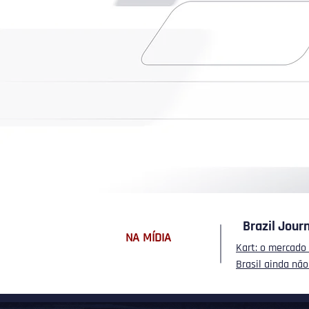
Ambiente estruturado de
desenvolvimento
Ecossistema com múltiplos pa
Modelo com governança e vis
longo prazo
Brazil Jour
NA MÍDIA
Kart: o mercado 
Brasil ainda nã