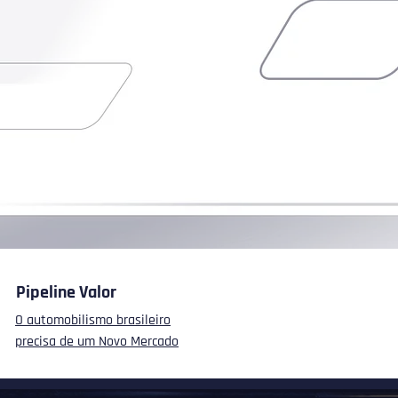
 projeto pessoal ou familiar
ma ação improvisada de
trocínio
ma iniciativa sem método ou
em estrutura
Pipeline Valor
O automobilismo brasileiro
precisa de um Novo Mercado