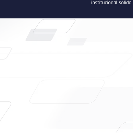
institucional sólido
Mais do que apoi
estruturada com
formação esport
educacional, g
ecossistema.
Nosso foco inici
mas nossa lógic
sério, profissio
profissionais e
método, transpa