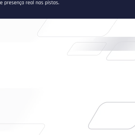
 e presença real nas pistas.
ar pilotos individualmente, a Motori Brasil foi
o uma plataforma institucional capaz de reunir
iva, acompanhamento técnico, disciplina
overnança e visão de longo prazo em um mesmo
al está no kartismo e nas categorias de base,
a de atuação é mais ampla: criar um ambiente
nal e replicável para desenvolver talentos, formar
 aproximar o esporte de parceiros que valorizem
rência e execução consistente.